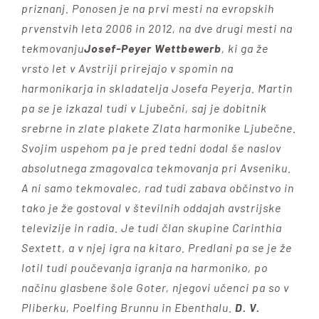
priznanj. Ponosen je na prvi mesti na evropskih
prvenstvih leta 2006 in 2012, na dve drugi mesti na
tekmovanju
Josef-Peyer Wettbewerb
, ki ga že
vrsto let v Avstriji prirejajo v spomin na
harmonikarja in skladatelja Josefa Peyerja. Martin
pa se je izkazal tudi v Ljubečni, saj je dobitnik
srebrne in zlate plakete Zlata harmonike Ljubečne.
Svojim uspehom pa je pred tedni dodal še naslov
absolutnega zmagovalca tekmovanja pri Avseniku.
A ni samo tekmovalec, rad tudi zabava občinstvo in
tako je že gostoval v številnih oddajah avstrijske
televizije in radia. Je tudi član skupine Carinthia
Sextett, a v njej igra na kitaro. Predlani pa se je že
lotil tudi poučevanja igranja na harmoniko, po
načinu glasbene šole Goter, njegovi učenci pa so v
Pliberku, Poelfing Brunnu in Ebenthalu.
D. V.