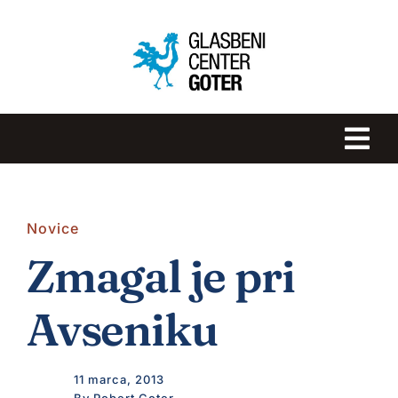
Skip
to
content
Tog
Navi
DOMOV
Novice
GLASBENA ŠOLA GOTER
Zmagal je pri
ROBERT GOTER
Avseniku
NOVICE
11 marca, 2013