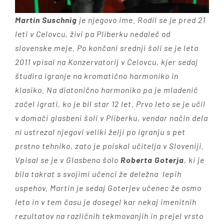
Martin Suschnig
je njegovo ime. Rodil se je pred 21
leti v Celovcu, živi pa Pliberku nedaleč od
slovenske meje. Po končani srednji šoli se je leta
2011 vpisal na Konzervatorij v Celovcu, kjer sedaj
študira igranje na kromatično harmoniko in
klasiko. Na diatonično harmoniko pa je mladenič
začel igrati, ko je bil star 12 let. Prvo leto se je učil
v domači glasbeni šoli v Pliberku, vendar način dela
ni ustrezal njegovi veliki želji po igranju s pet
prstno tehniko, zato je poiskal učitelja v Sloveniji.
Vpisal se je v Glasbeno šolo
Roberta Goterja
, ki je
bila takrat s svojimi učenci že deležna lepih
uspehov. Martin je sedaj Goterjev učenec že osmo
leto in v tem času je dosegel kar nekaj imenitnih
rezultatov na različnih tekmovanjih in prejel vrsto