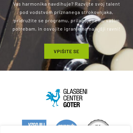
Vas harmonika navdihuje? Razvijte svoj talent
pod vodstvom priznanega strokovnjaka,
pridružite se programu, prilagojenemu vašim
potrebam, in osvojite igranje na najvišji ravni!
VPIŠITE SE