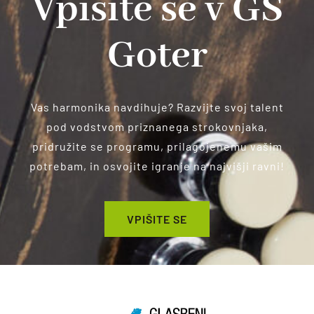
Vpišite se v GŠ
Goter
Vas harmonika navdihuje? Razvijte svoj talent
pod vodstvom priznanega strokovnjaka,
pridružite se programu, prilagojenemu vašim
potrebam, in osvojite igranje na najvišji ravni!
VPIŠITE SE