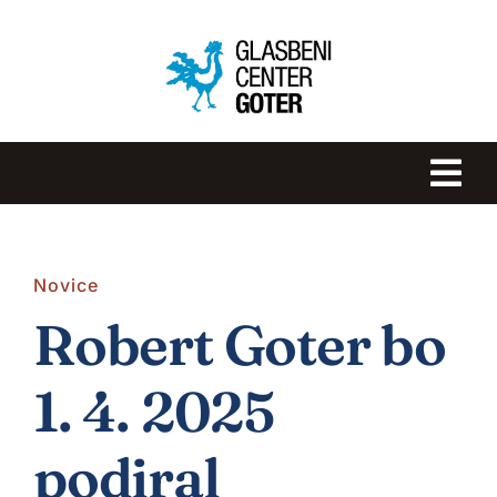
Skip
to
content
Tog
Navi
DOMOV
Novice
GLASBENA ŠOLA GOTER
Robert Goter bo
ROBERT GOTER
1. 4. 2025
podiral
NOVICE