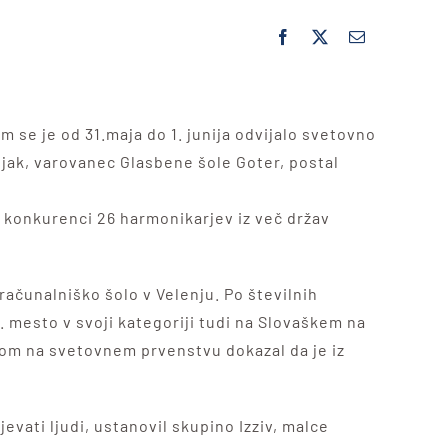
 se je od 31.maja do 1. junija odvijalo svetovno
sjak, varovanec Glasbene šole Goter, postal
di konkurenci 26 harmonikarjev iz več držav
računalniško šolo v Velenju. Po številnih
. mesto v svoji kategoriji tudi na Slovaškem na
tom na svetovnem prvenstvu dokazal da je iz
jevati ljudi, ustanovil skupino Izziv, malce