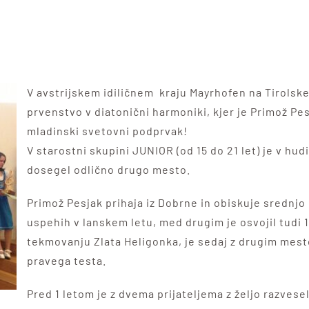
V avstrijskem idiličnem kraju Mayrhofen na Tirolskem
prvenstvo v diatonični harmoniki, kjer je Primož Pe
mladinski svetovni podprvak!
V starostni skupini JUNIOR (od 15 do 21 let) je v hu
dosegel odlično drugo mesto.
Primož Pesjak prihaja iz Dobrne in obiskuje srednjo 
uspehih v lanskem letu, med drugim je osvojil tudi 1
tekmovanju Zlata Heligonka, je sedaj z drugim mes
pravega testa.
Pred 1 letom je z dvema prijateljema z željo razvesel