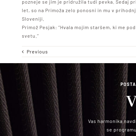
pozneje se jim je pridružila tudi pevka. Sedaj pr
let, so na Primoža zelo ponosni in mu v prihodn
Sloveniji.
Primož Pesjak: ‘’Hvala mojim staršem, ki me podpi
svetu.’’
Previous
POSTA
V
Vas harmonika navdi
se programu,