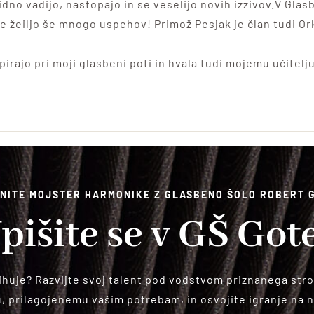
idno vadijo, nastopajo in se veselijo novih izzivov.V Glas
je žeiljo še mnogo uspehov! Primož Pesjak je član tudi Or
rajo pri moji glasbeni poti in hvala tudi mojemu učitelju 
NITE MOJSTER HARMONIKE Z GLASBENO ŠOLO ROBERT 
pišite se v GŠ Got
huje? Razvijte svoj talent pod vodstvom priznanega stro
 prilagojenemu vašim potrebam, in osvojite igranje na na