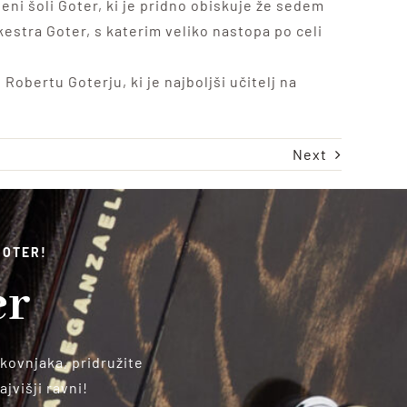
beni šoli Goter, ki je pridno obiskuje že sedem
kestra Goter, s katerim veliko nastopa po celi
Robertu Goterju, ki je najboljši učitelj na
Next
GOTER!
er
kovnjaka, pridružite
jvišji ravni!