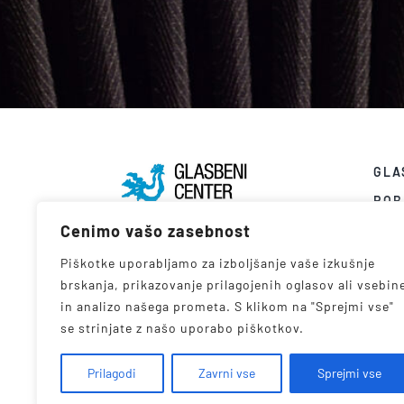
GLA
ROB
Cenimo vašo zasebnost
NOV
VID
Piškotke uporabljamo za izboljšanje vaše izkušnje
brskanja, prikazovanje prilagojenih oglasov ali vsebin
POL
in analizo našega prometa. S klikom na "Sprejmi vse"
KON
se strinjate z našo uporabo piškotkov.
Prilagodi
Zavrni vse
Sprejmi vse