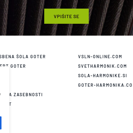
VPIŠITE SE
SBENA ŠOLA GOTER
VSLN-ONLINE.COM
ERT GOTER
SVETHARMONIK.COM
ICE
SOLA-HARMONIKE.SI
EO
GOTER-HARMONIKA.C
e
ITIKA ZASEBNOSTI
TAKT