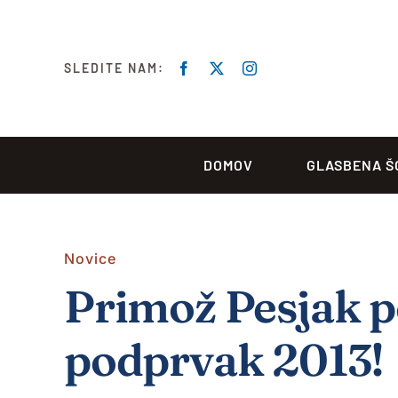
Skip
to
content
SLEDITE NAM:
DOMOV
GLASBENA Š
Novice
Primož Pesjak p
podprvak 2013!