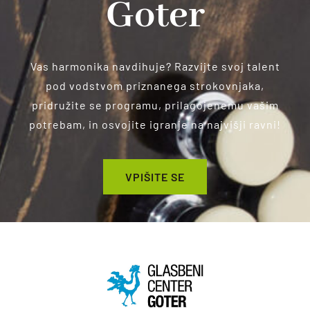
Goter
Vas harmonika navdihuje? Razvijte svoj talent
pod vodstvom priznanega strokovnjaka,
pridružite se programu, prilagojenemu vašim
potrebam, in osvojite igranje na najvišji ravni!
VPIŠITE SE