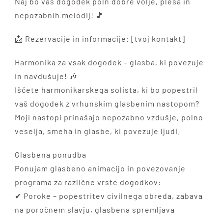
Naj bo vaš dogodek poln dobre volje, plesa in
nepozabnih melodij! 🎵
📩 Rezervacije in informacije: [tvoj kontakt]
Harmonika za vsak dogodek – glasba, ki povezuje
in navdušuje! 🎶
Iščete harmonikarskega solista, ki bo popestril
vaš dogodek z vrhunskim glasbenim nastopom?
Moji nastopi prinašajo nepozabno vzdušje, polno
veselja, smeha in glasbe, ki povezuje ljudi.
Glasbena ponudba
Ponujam glasbeno animacijo in povezovanje
programa za različne vrste dogodkov:
✔ Poroke – popestritev civilnega obreda, zabava
na poročnem slavju, glasbena spremljava