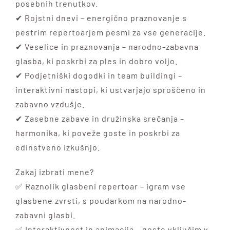
posebnih trenutkov.
✔ Rojstni dnevi – energično praznovanje s
pestrim repertoarjem pesmi za vse generacije.
✔ Veselice in praznovanja – narodno-zabavna
glasba, ki poskrbi za ples in dobro voljo.
✔ Podjetniški dogodki in team buildingi –
interaktivni nastopi, ki ustvarjajo sproščeno in
zabavno vzdušje.
✔ Zasebne zabave in družinska srečanja –
harmonika, ki poveže goste in poskrbi za
edinstveno izkušnjo.
Zakaj izbrati mene?
✅ Raznolik glasbeni repertoar – igram vse
glasbene zvrsti, s poudarkom na narodno-
zabavni glasbi.
✅ Interaktivnost in animacija – goste vključim v