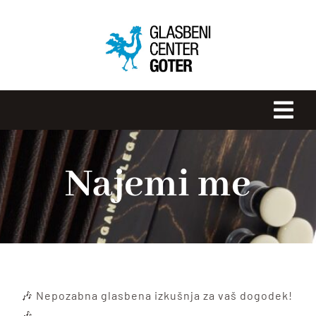
Skip
to
content
Tog
Navi
DOMOV
Najemi me
GLASBENA ŠOLA GOTER
ROBERT GOTER
NOVICE
🎶 Nepozabna glasbena izkušnja za vaš dogodek!
🎶