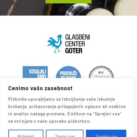
Cenimo vašo zasebnost
Piškotke uporabljamo za izboljšanje vaše izkušnje
brskanja, prikazovanje prilagojenih oglasov ali vsebine
in analizo našega prometa. S klikom na "Sprejmi vse"
se strinjate z našo uporabo piškotkov.
© 2026 •
Robert Goter
• All Rights Reserved | Developed by
Prilagodi
Zavrni vse
Sprejmi vse
.