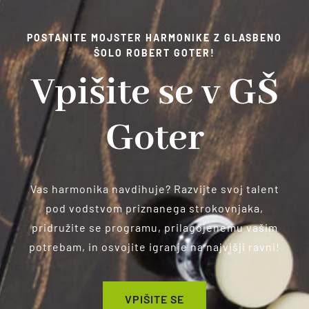
POSTANITE MOJSTER HARMONIKE Z GLASBENO
ŠOLO ROBERT GOTER!
Vpišite se v GŠ
Goter
Vas harmonika navdihuje? Razvijte svoj talent
pod vodstvom priznanega strokovnjaka,
pridružite se programu, prilagojenemu vašim
potrebam, in osvojite igranje na najvišji ravni!
VPIŠITE SE