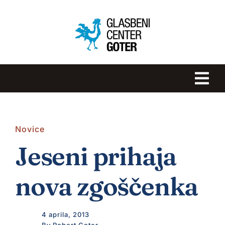
Skip
to
content
Tog
Navi
DOMOV
Novice
GLASBENA ŠOLA GOTER
Jeseni prihaja
ROBERT GOTER
nova zgoščenka
NOVICE
4 aprila, 2013