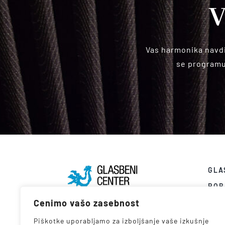
V
Vas harmonika navdi
se programu,
GLA
ROB
Cenimo vašo zasebnost
NOV
VID
Piškotke uporabljamo za izboljšanje vaše izkušnje