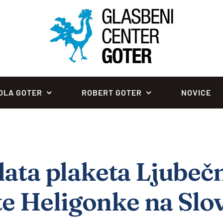
OLA GOTER
ROBERT GOTER
NOVICE
ta plaketa Ljubeč
te Heligonke na Sl