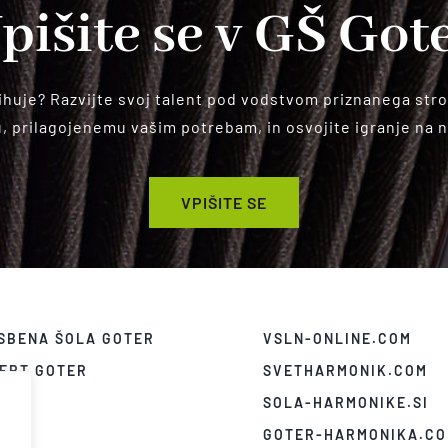
pišite se v GŠ Got
huje? Razvijte svoj talent pod vodstvom priznanega stro
 prilagojenemu vašim potrebam, in osvojite igranje na na
VPIŠITE SE
SBENA ŠOLA GOTER
VSLN-ONLINE.COM
ERT GOTER
SVETHARMONIK.COM
ICE
SOLA-HARMONIKE.SI
EO
GOTER-HARMONIKA.C