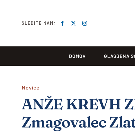
Skip
to
content
SLEDITE NAM:
DOMOV
GLASBENA Š
Novice
ANŽE KREVH Zla
Zmagovalec Zla