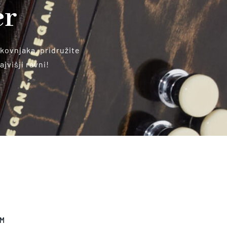
er
kovnjaka, pridružite
jvišji ravni!
OM